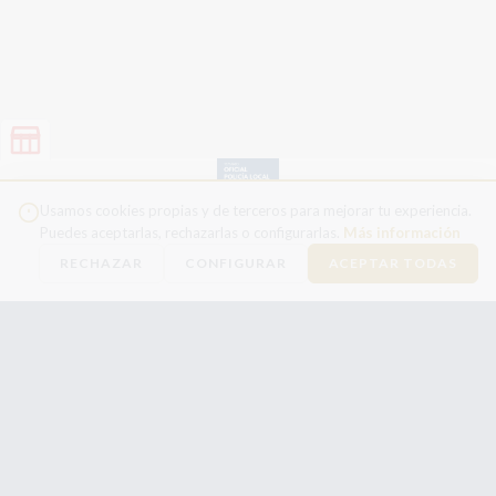
Usamos cookies propias y de terceros para mejorar tu experiencia.
Puedes aceptarlas, rechazarlas o configurarlas.
Más información
RECHAZAR
CONFIGURAR
ACEPTAR TODAS
Temario Oficial de
la Policía Local de
la Comunitat
Valenciana
(ASCENSO)
60.00 €