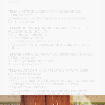
ÍNDICE
TEMA 1. INTRODUCCIÓN Y TIMOS CLÁSICOS.
1.1 Introducción
1.2 Actuación policial en timos, estafas y extorsiones
1.3 Timos clasicos
TEMA II: DE LAS DENUNCIAS FALSAS Y LOS FALSOS
ACCIDENTE DE TRÁFICO.
2.1 La simulación del delito
2.2 Las denuncias falsas
2.3 Los falsos accidentes de tráfico
2.4 Detección de las denuncias falsas y simulaciones de
delitos.
TEMA III: TIMOS, ESTAFAS Y EXTORSIONES EN LA RED.
3.1 Bulos en la red
3.2 Timos y estafas en internet
3.3 Sexting y sextorsión.
TEMA IV: OTROS TIMOS, ESTAFAS Y EXTORSIONES.
4.1 Las monedas falsas.
4.2 Estafas piramidales.
4.3 Estafas y timos en vehículos: En esta parte se abordan
los principales timos y estafas efectuados en la
compraventa de vehículos.
4.4 Los secuestros virtuales: provinente de países de
sudamérica y que cada vez se llevan a cabo con mayor
frecuencia en nuestro país, veremos como se ejecutan y sus
principales características.