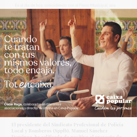
En el día de hoy, coincidiendo con el Pleno Municipal, una
representación de Delegados del Sindicato Profesional de
Policías Locales y Bomberos (SPPLB) ha r...
LEER MÁS
AYUNTAMIENTO VALENCIA
12 julio 2014
El presidente del Sindicato Profesional de Policía
Local y Bomberos (Spplb), Manuel Sánchez
Domingo, ha calificado de positivo el proyecto de