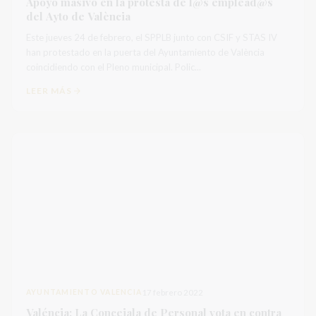
Apoyo masivo en la protesta de l@s emplead@s
del Ayto de València
Este jueves 24 de febrero, el SPPLB junto con CSIF y STAS IV
han protestado en la puerta del Ayuntamiento de València
coincidiendo con el Pleno municipal. Polic...
LEER MÁS
AYUNTAMIENTO VALENCIA
17 febrero 2022
Valéncia: La Concejala de Personal vota en contra